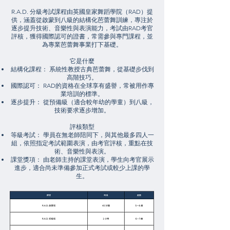
R.A.D. 分級考試課程由英國皇家舞蹈學院（RAD）提
供，涵蓋從啟蒙到八級的結構化芭蕾舞訓練，專注於
逐步提升技術、音樂性與表演能力，考試由RAD考官
評核，獲得國際認可的證書，常需參與專門課程，並
為專業芭蕾舞事業打下基礎。
它是什麼
結構化課程： 系統性教授古典芭蕾舞，從基礎步伐到
高階技巧。
國際認可： RAD的資格在全球享有盛譽，常被用作專
業培訓的標準。
逐步提升： 從預備級（適合較年幼的學童）到八級，
技術要求逐步增加。
評核類型
等級考試： 學員在無老師陪同下，與其他最多四人一
組，依照指定考試範圍表演，由考官評核，重點在技
術、音樂性與表演。
課堂獎項： 由老師主持的課堂表演，學生向考官展示
進步，適合尚未準備參加正式考試或較少上課的學
生。