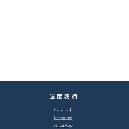
​追蹤我們
Facebook
Instagram
​WhatsApp