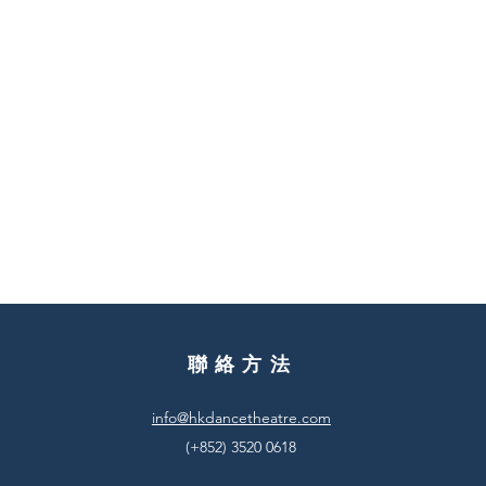
聯絡方法
info@hkdancetheatre.com
(+852) 3520 0618