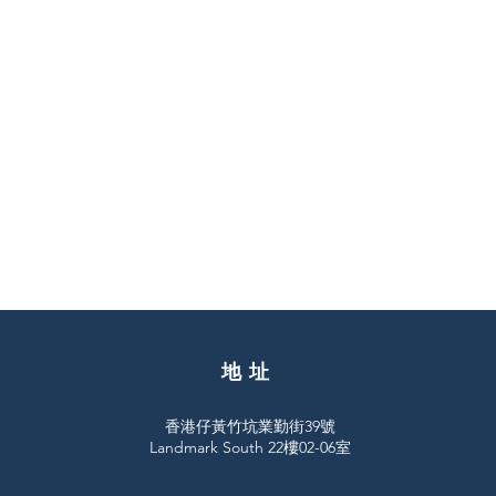
地址
​香港仔黃竹坑業勤街39號
Landmark South 22樓02-06室