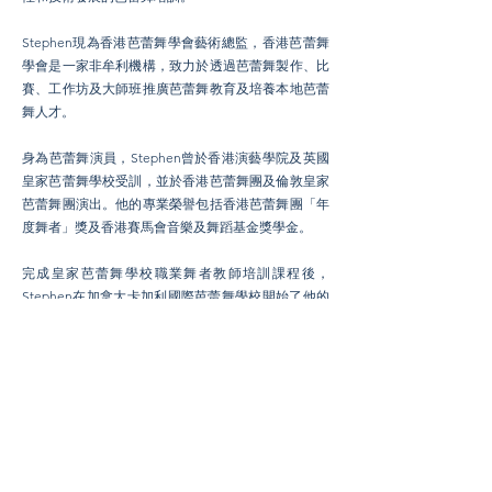
Stephen現為香港芭蕾舞學會藝術總監，香港芭蕾舞
學
會是一家非牟利機構，致力於透過芭蕾舞製作、比
賽、工作坊及大師班推廣芭蕾舞教育及培養本地芭蕾
舞人才。
身為芭蕾舞演員，Stephen曾於香港演藝學院及英國
皇家芭蕾舞學校受訓，並於香港芭蕾舞團及倫敦皇家
芭蕾舞團演出。他的專業榮譽包括香港芭蕾舞團「年
度舞者」獎及香港賽馬會音樂及舞蹈基金獎學金。
完成皇家芭蕾舞學校職業舞者教師培訓課程後，
Stephen在加拿大卡加利國際芭蕾舞學校開始了他的
教學生涯。回港後，他曾在香港演藝學院及多所本地
芭蕾舞學校任教。也曾在世界其他地區擔任客座教
師，包括法國、英國、日本和中國。多年來，他指導
各個年齡層的學生，其中許多人已經走上專業舞蹈生
涯，或者在芭蕾舞比賽和考試中取得了好成績。